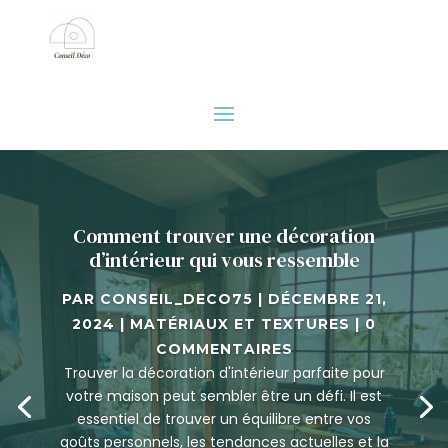
Comment trouver une décoration
d’intérieur qui vous ressemble
PAR
CONSEIL_DECO75
|
DÉCEMBRE 21,
2024
|
MATÉRIAUX ET TEXTURES
| 0
COMMENTAIRES
Trouver la décoration d'intérieur parfaite pour
votre maison peut sembler être un défi. Il est
essentiel de trouver un équilibre entre vos
goûts personnels, les tendances actuelles et la